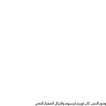
ابع ودور النشر. كان لوريم إيبسوم ولايزال المعيار للنص