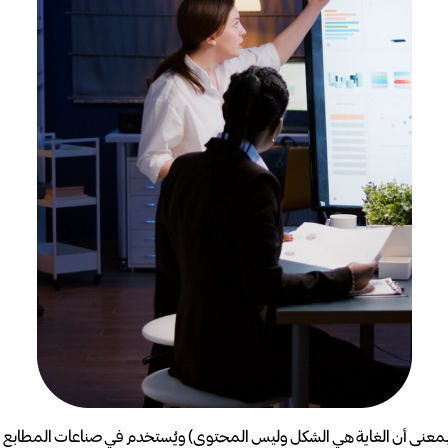
و ببساطة نص شكلي (بمعنى أن الغاية هي الشكل وليس المحتوى) ويُستخدم في صناعات المط