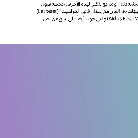
ثابة دليل أو مرجع شكلي لهذه الأحرف. خمسة قرون
من الزمن لم تقضي على هذا النص، بل انه حتى صار مستخدماً وبشكله الأصلي في الطباعة والتنضيد الإلكتروني. انتشر بشكل كبير في ستينيّات هذا القرن مع إصدار رقائق “ليتراسيت” (Letraset)
البلاستيكية تحوي مقاطع من هذا النص، وعاد لينتشر مرة أخرى مؤخراَ مع ظهور برامج النشر الإلكتروني مثل “ألدوس بايج مايكر” (Aldus PageMaker) والتي حوت أيضاً على نسخ من نص